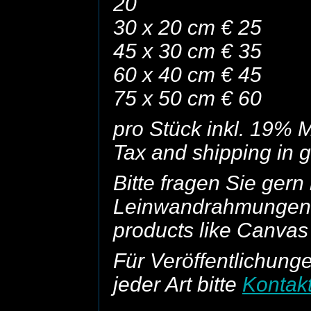
20
30 x 20 cm € 25
45 x 30 cm € 35
60 x 40 cm € 45
75 x 50 cm € 60
pro Stück inkl. 19% 
Tax and shipping in
Bitte fragen Sie ger
Leinwandrahmungen
products like Canvas
Für Veröffentlichun
jeder Art bitte
Kontak