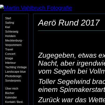
Start
Aerö Rund 2017
Sailing
Kiel
Schleswig
Holstein
Mecklenburg-
Vorpommern
Travel
Zugegeben, etwas exp
Concert
Image
Nacht, aber irgendwi
Interieur
Yachting Vintage
vom Segeln bei Voll
Landscape blue
Photodesign
Toller Segelwind bra
Sonderpreis
einem Spinnakerstart
Über mich
Bücher
Kalender
Zurück war das Wette
Kontakt / Best.