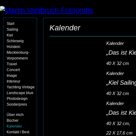
Start
Kalender
Sailing
Kiel
Schleswig
Kalender
Holstein
„Das ist Ki
Mecklenburg-
Vorpommern
40 X 32 cm
Travel
Concert
Kalender
Image
Interieur
„Kiel Saili
Yachting Vintage
Landscape blue
40 X 32 cm
Photodesign
Kalender
Sonderpreis
„Das ist Ki
Über mich
Bücher
40 X 32 cm,
Kalender
Kontakt / Best.
22 X 17,6 cm