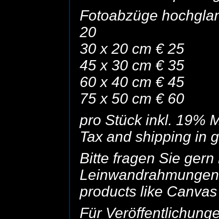
Fotoabzüge hochglanz
20
30 x 20 cm € 25
45 x 30 cm € 35
60 x 40 cm € 45
75 x 50 cm € 60
pro Stück inkl. 19% 
Tax and shipping in
Bitte fragen Sie ger
Leinwandrahmungen
products like Canvas
Für Veröffentlichun