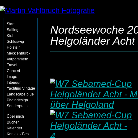
Start
Nordseewoche 2
Sailing
Kiel
Helgoländer Acht
Schleswig
Holstein
Mecklenburg-
Vorpommern
Travel
Concert
Image
Interieur
Yachting Vintage
Landscape blue
Photodesign
Sonderpreis
Über mich
Bücher
Kalender
Kontakt / Best.