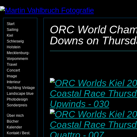
Start
ORC World Champ
Sailing
Kiel
Downs on Thursda
Schleswig
Holstein
Mecklenburg-
Vorpommern
Travel
Concert
Image
Interieur
Yachting Vintage
Landscape blue
Photodesign
Sonderpreis
Über mich
Bücher
Kalender
Kontakt / Best.